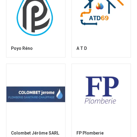
Poyo Réno
A T D
Colombet Jérôme SARL
FP Plomberie