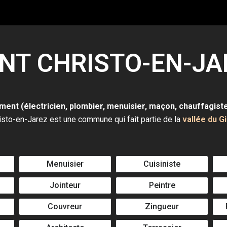
INT CHRISTO-EN-JA
ment (électricien, plombier, menuisier, maçon, chauffagist
isto-en-Jarez est une commune qui fait partie de la
vallée du
G
Menuisier
Cuisiniste
Jointeur
Peintre
Couvreur
Zingueur