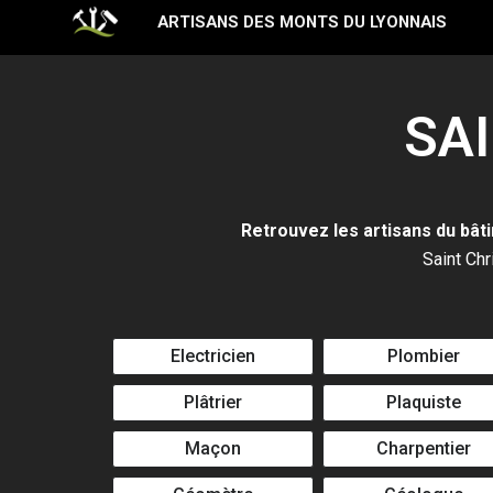
Aller
ARTISANS DES MONTS DU LYONNAIS
au
contenu
SA
Retrouvez les artisans du bâti
Saint Chr
Electricien
Plombier
Plâtrier
Plaquiste
Maçon
Charpentier