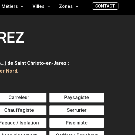
CONTACT
Métiers
Villes
Zones
REZ
e…) de Saint Christo-en-Jarez :
ier Nord
.
Carreleur
Paysagiste
Chauffagiste
Serrurier
Façade / Isolation
Pisciniste