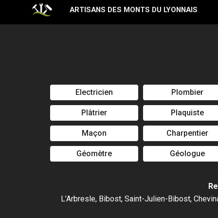
Aller
ARTISANS DES MONTS DU LYONNAIS
au
contenu
Electricien
Plombier
Plâtrier
Plaquiste
Maçon
Charpentier
Géomètre
Géologue
Re
L’Arbresle, Bibost, Saint-Julien-Bibost, Chevin