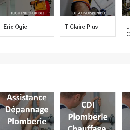
Eric Ogier
T Claire Plus
J
C