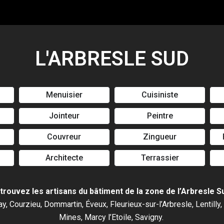
L'ARBRESLE SUD
Menuisier
Cuisiniste
Jointeur
Peintre
Couvreur
Zingueur
Architecte
Terrassier
trouvez les artisans du bâtiment de la zone de l’Arbresle Su
ay, Courzieu, Dommartin, Éveux, Fleurieux-sur-l’Arbresle, Lentilly,
Mines, Marcy l’Etoile, Savigny.