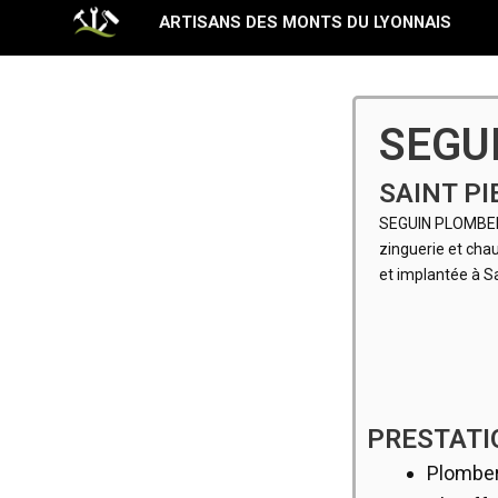
Aller
ARTISANS DES MONTS DU LYONNAIS
au
contenu
SEGU
SAINT PI
SEGUIN PLOMBERI
zinguerie et cha
et implantée à S
PRESTATI
Plomber