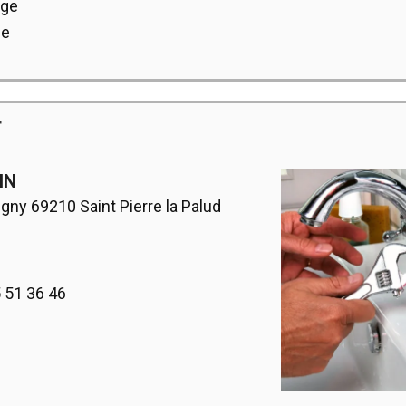
age
ie
T
IN
ny 69210 Saint Pierre la Palud
5 51 36 46