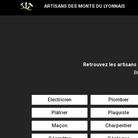
Aller
ARTISANS DES MONTS DU LYONNAIS
au
contenu
Retrouvez les artisans 
Br
Electricien
Plombier
Plâtrier
Plaquiste
Maçon
Charpentier