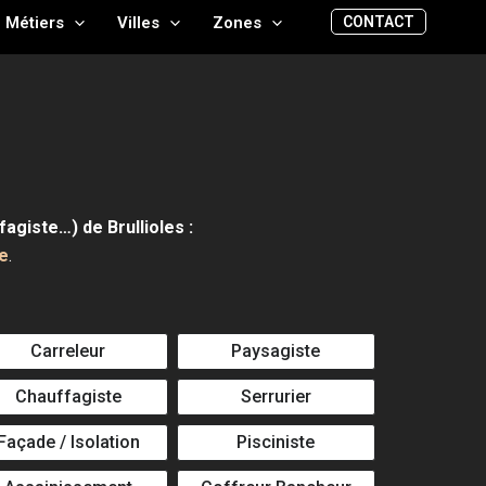
CONTACT
Métiers
Villes
Zones
agiste…) de Brullioles :
e
.
Carreleur
Paysagiste
Chauffagiste
Serrurier
Façade / Isolation
Pisciniste