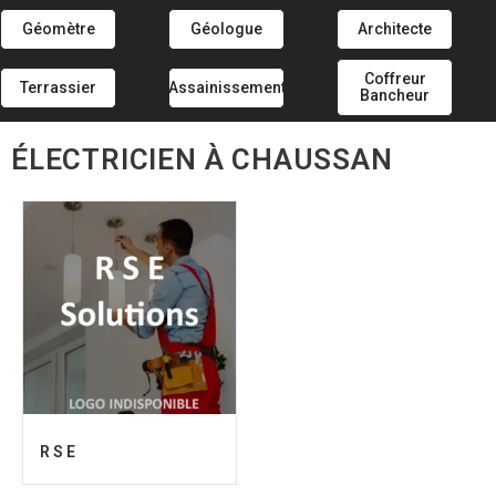
Géomètre
Géologue
Architecte
Coffreur
Terrassier
Assainissement
Bancheur
ÉLECTRICIEN À CHAUSSAN
R S E