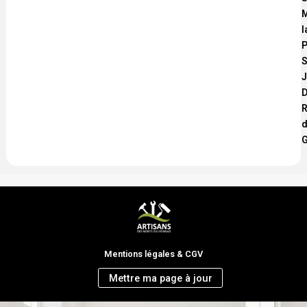
M
l
P
S
D
R
G
Mentions légales & CGV
Mettre ma page à jour