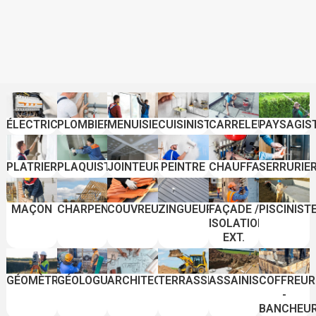
ÉLECTRICIEN
PLOMBIER
MENUISIER
CUISINISTE
CARRELEUR
PAYSAGIS
PLATRIER
PLAQUISTE
JOINTEUR
PEINTRE
CHAUFFAGISTE
SERRURIE
MAÇON
CHARPENTIER
COUVREUR
ZINGUEUR
FAÇADE /
PISCINIST
ISOLATION
EXT.
GÉOMÈTRE
GÉOLOGUE
ARCHITECTE
TERRASSIER
ASSAINISSEMENT
COFFREUR
-
BANCHEU