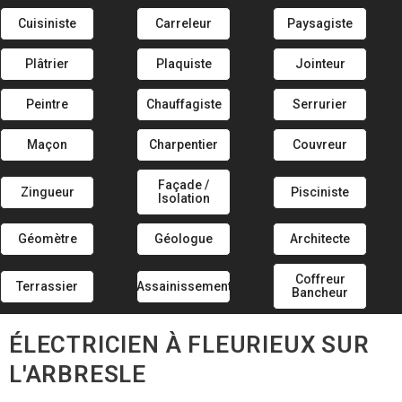
Cuisiniste
Carreleur
Paysagiste
Plâtrier
Plaquiste
Jointeur
Peintre
Chauffagiste
Serrurier
Maçon
Charpentier
Couvreur
Façade /
Zingueur
Pisciniste
Isolation
Géomètre
Géologue
Architecte
Coffreur
Terrassier
Assainissement
Bancheur
ÉLECTRICIEN À FLEURIEUX SUR
L'ARBRESLE