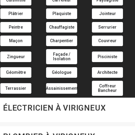
Cuisiniste
Carreleur
Paysagiste
Plâtrier
Plaquiste
Jointeur
Peintre
Chauffagiste
Serrurier
Maçon
Charpentier
Couvreur
Façade /
Zingueur
Pisciniste
Isolation
Géomètre
Géologue
Architecte
Coffreur
Terrassier
Assainissement
Bancheur
ÉLECTRICIEN À VIRIGNEUX