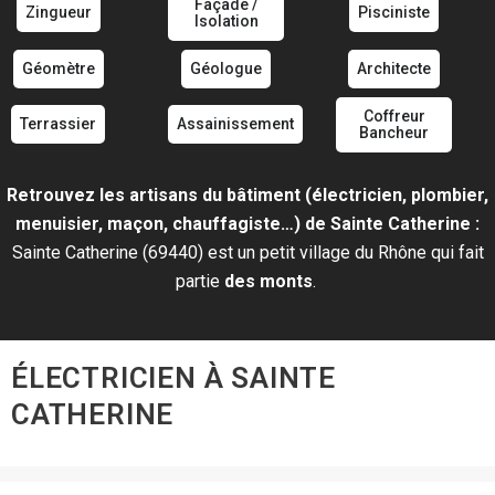
Façade /
Zingueur
Pisciniste
Isolation
Géomètre
Géologue
Architecte
Coffreur
Terrassier
Assainissement
Bancheur
Retrouvez les artisans du bâtiment (électricien, plombier,
menuisier, maçon, chauffagiste…) de Sainte Catherine :
Sainte Catherine (69440) est un petit village du Rhône qui fait
partie
des monts
.
ÉLECTRICIEN À SAINTE
CATHERINE