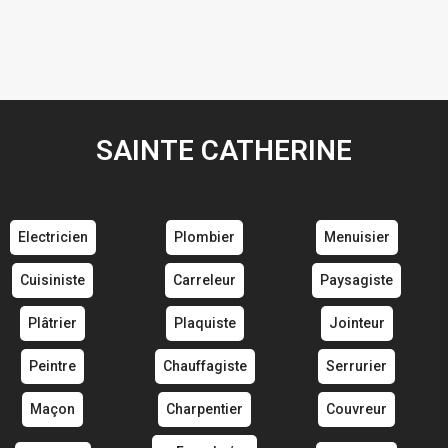
SAINTE CATHERINE
Electricien
Plombier
Menuisier
Cuisiniste
Carreleur
Paysagiste
Plâtrier
Plaquiste
Jointeur
Peintre
Chauffagiste
Serrurier
Maçon
Charpentier
Couvreur