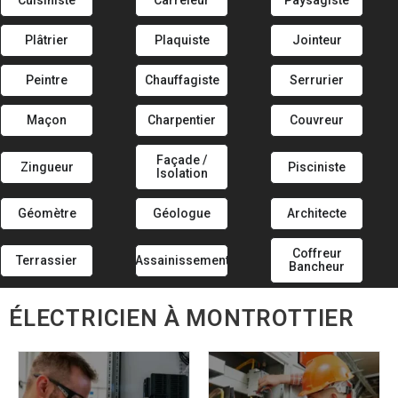
Cuisiniste
Carreleur
Paysagiste
Plâtrier
Plaquiste
Jointeur
Peintre
Chauffagiste
Serrurier
Maçon
Charpentier
Couvreur
Façade /
Zingueur
Pisciniste
Isolation
Géomètre
Géologue
Architecte
Coffreur
Terrassier
Assainissement
Bancheur
ÉLECTRICIEN À MONTROTTIER