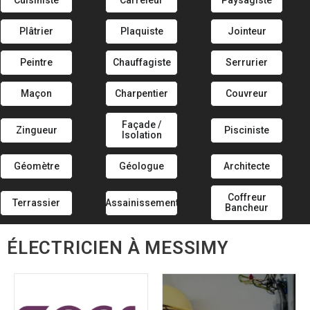
Cuisiniste
Carreleur
Paysagiste
Plâtrier
Plaquiste
Jointeur
Peintre
Chauffagiste
Serrurier
Maçon
Charpentier
Couvreur
Façade /
Zingueur
Pisciniste
Isolation
Géomètre
Géologue
Architecte
Coffreur
Terrassier
Assainissement
Bancheur
ÉLECTRICIEN À MESSIMY