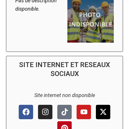
Pas de description
disponible.
SITE INTERNET ET RESEAUX
SOCIAUX
Site internet non disponible
F
I
T
P
Y
X
a
n
i
i
o
-
c
s
k
n
u
t