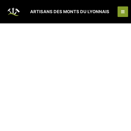
Aller
Pagination
Ma
au
d’article
ARTISANS DES MONTS DU LYONNAIS
Me
contenu