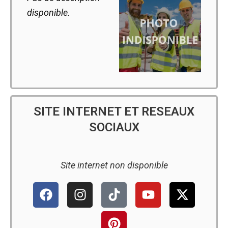
disponible.
SITE INTERNET ET RESEAUX
SOCIAUX
Site internet non disponible
F
I
T
P
Y
X
a
n
i
i
o
-
c
s
k
n
u
t
e
t
t
t
t
w