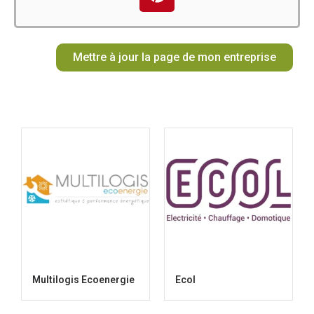
b
a
o
e
u
i
o
g
k
r
b
t
o
r
e
e
t
Mettre à jour la page de mon entreprise
k
a
s
e
m
t
r
Multilogis Ecoenergie
Ecol