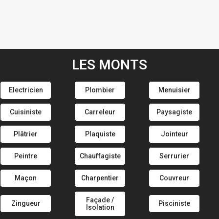
LES MONTS
Electricien
Plombier
Menuisier
Cuisiniste
Carreleur
Paysagiste
Plâtrier
Plaquiste
Jointeur
Peintre
Chauffagiste
Serrurier
Maçon
Charpentier
Couvreur
Façade /
Zingueur
Pisciniste
Isolation