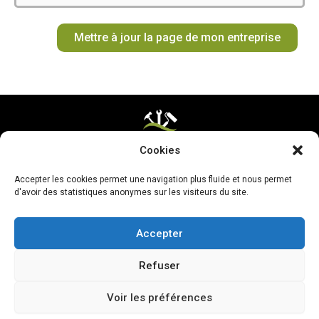
o
g
k
r
b
t
o
r
e
e
t
Mettre à jour la page de mon entreprise
k
a
s
e
m
t
r
Cookies
Mentions légales & CGV
Accepter les cookies permet une navigation plus fluide et nous permet
Mettre ma page à jour
d'avoir des statistiques anonymes sur les visiteurs du site.
Accepter
Refuser
Voir les préférences