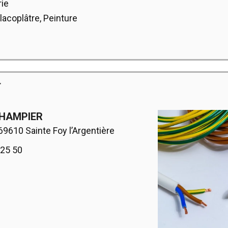
ie
Placoplâtre, Peinture
T
CHAMPIER
69610 Sainte Foy l’Argentière
 25 50