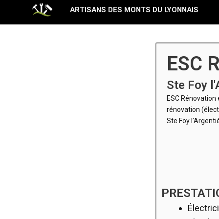
Aller
ARTISANS DES MONTS DU LYONNAIS
au
contenu
ESC R
Ste Foy l
ESC Rénovation e
rénovation (élect
Ste Foy l’Argenti
PRESTATI
Électric