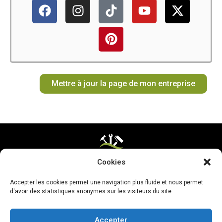
F
I
T
P
Y
X
a
n
i
i
o
-
c
s
k
n
u
t
e
t
t
t
t
w
b
a
o
e
u
i
o
g
k
r
b
t
o
r
e
e
t
Mettre à jour la page de mon entreprise
k
a
s
e
m
t
r
Cookies
Mentions légales & CGV
Accepter les cookies permet une navigation plus fluide et nous permet
Mettre ma page à jour
d'avoir des statistiques anonymes sur les visiteurs du site.
Accepter