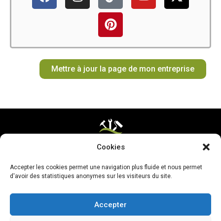
a
n
i
i
o
-
c
s
k
n
u
t
e
t
t
t
t
w
b
a
o
e
u
i
o
g
k
r
b
t
o
r
e
e
t
Mettre à jour la page de mon entreprise
k
a
s
e
m
t
r
Cookies
Mentions légales & CGV
Accepter les cookies permet une navigation plus fluide et nous permet
Mettre ma page à jour
d'avoir des statistiques anonymes sur les visiteurs du site.
Accepter