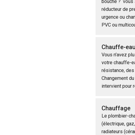
bouché ? vous s
réducteur de pre
urgence ou chan
PVC ou multico
Chauffe-ea
Vous n’avez plu
votre chauffe-e
résistance, des 
Changement du 
intervient pour
Chauffage
Le plombier-cha
(électrique, gaz
radiateurs (cér