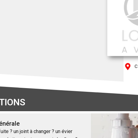
C
TIONS
énérale
ite ? un joint à changer ? un évier