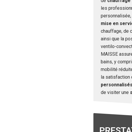
de
chauffage 
les professionn
personnalisée,
mise en servi
chauffage, de c
ainsi que la po
ventilo-convec
MAISSE assure 
bains, y compr
mobilité réduit
la satisfaction 
personnalisé
de visiter une
PRESTA