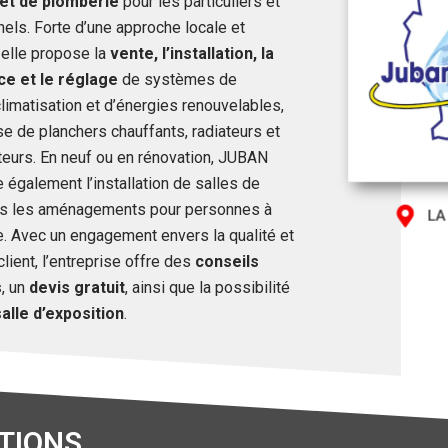
et de plomberie
pour les particuliers et
els. Forte d’une approche locale et
 elle propose la
vente, l’installation, la
ce et le réglage
de systèmes de
limatisation et d’énergies renouvelables,
se de planchers chauffants, radiateurs et
teurs. En neuf ou en rénovation, JUBAN
également l’installation de salles de
is les aménagements pour personnes à
LA
e. Avec un engagement envers la qualité et
client, l’entreprise offre des
conseils
s
, un
devis gratuit
, ainsi que la possibilité
salle d’exposition
.
TIONS