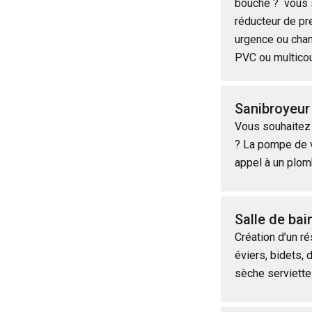
bouché ? vous s
réducteur de pre
urgence ou chan
PVC ou multico
Sanibroyeur
Vous souhaitez f
? La pompe de v
appel à un plom
Salle de bai
Création d’un r
éviers, bidets, 
sèche serviette