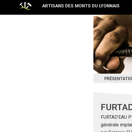
Aller
ARTISANS DES MONTS DU LYONNAIS
au
contenu
PRÉSENTATI
FURTAD
FURTAD’EAU PL
générale implan