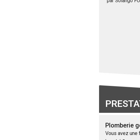
par Solango F
PRESTA
Plomberie g
Vous avez une fu