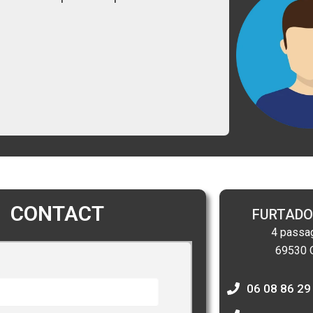
CONTACT
FURTADO
4 passa
69530 O
06 08 86 29