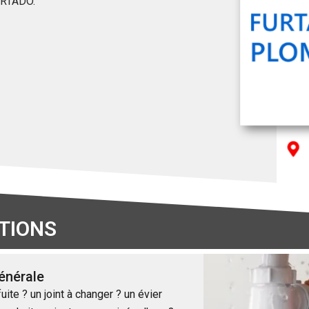
URTADO.
TIONS
énérale
ite ? un joint à changer ? un évier