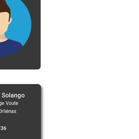
 Solango
ge Voute
rliénas
 36