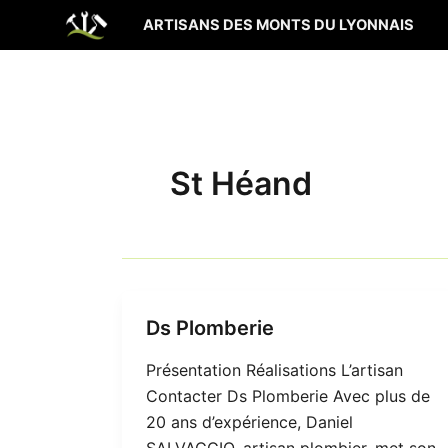
Aller
ARTISANS DES MONTS DU LYONNAIS
au
contenu
St Héand
Ds Plomberie
Présentation Réalisations L’artisan
Contacter Ds Plomberie Avec plus de
20 ans d’expérience, Daniel
SALVAGGIO, artisan plombier, met son