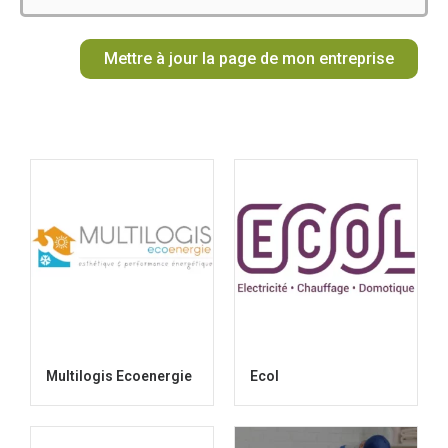
o
g
k
r
b
t
o
r
e
e
t
Mettre à jour la page de mon entreprise
k
a
s
e
m
t
r
Multilogis Ecoenergie
Ecol