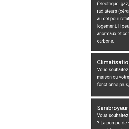
(électrique, gaz
radiateurs (cér
au sol pour rétab
logement. Il peu
anormaux et co
carbone.
Climatisatio
Vous souhaitez 
maison ou votre
fonctionne plus,
Sanibroyeur
Vous souhaitez f
? La pompe de v