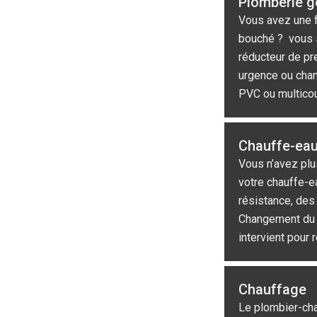
Plomberie g
Vous avez une fu
bouché ? vous s
réducteur de pre
urgence ou chan
PVC ou multico
Chauffe-ea
Vous n’avez plu
votre chauffe-e
résistance, des 
Changement du 
intervient pour
Chauffage
Le plombier-cha