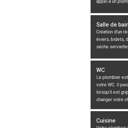
appel à un plom
Salle de bai
Création d’un r
éviers, bidets, 
sèche serviette
WC
Le plombier est 
votre WC. Il peu
lorsqu’il est g
changer votre c
Cuisine
Votre plombier 