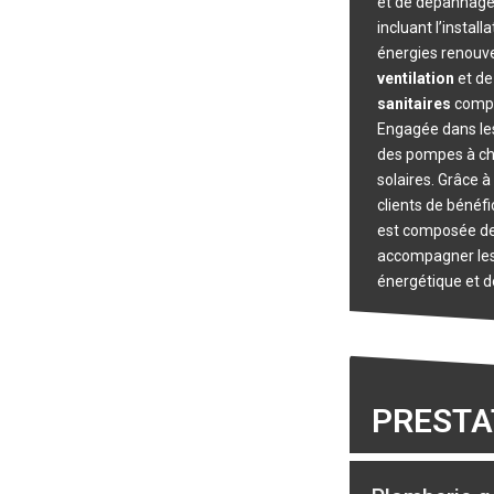
et de dépannage
incluant l’instal
énergies renouve
ventilation
et d
sanitaires
complè
Engagée dans les
des pompes à cha
solaires. Grâce à
clients de bénéfi
est composée de
accompagner les 
énergétique et de
PRESTA