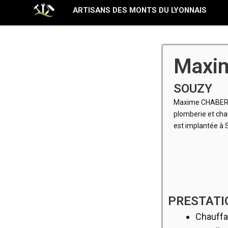
Aller
ARTISANS DES MONTS DU LYONNAIS
au
contenu
Maxi
SOUZY
Maxime CHABERT 
plomberie et cha
est implantée à 
PRESTATI
Chauff