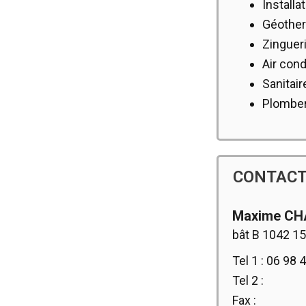
Installa
Géothe
Zinguer
Air cond
Sanitair
Plomber
CONTAC
Maxime CH
bât B 1042 1
Tel 1 : 06 98 
Tel 2 :
Fax :