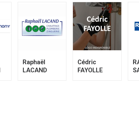
Raphaël
Cédric
R
N
LACAND
FAYOLLE
S