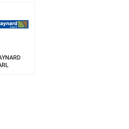
AYNARD
ARL