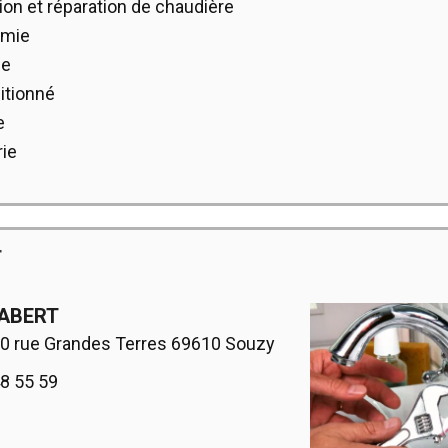
tion et réparation de chaudière
rmie
ie
itionné
e
ie
T
ABERT
50 rue Grandes Terres 69610 Souzy
48 55 59