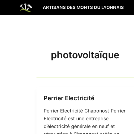
Aller
ARTISANS DES MONTS DU LYONNAIS
au
contenu
photovoltaïque
Perrier Electricité
Perrier Electricité Chaponost Perrier
Electricité est une entreprise
d’électricité générale en neuf et
rénovation à Chaponost créée en