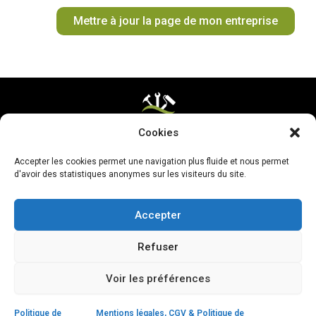
o
r
e
e
t
Mettre à jour la page de mon entreprise
k
a
s
e
m
t
r
Cookies
Mentions légales & CGV
Accepter les cookies permet une navigation plus fluide et nous permet
Mettre ma page à jour
d'avoir des statistiques anonymes sur les visiteurs du site.
Accepter
Refuser
Voir les préférences
Politique de
Mentions légales, CGV & Politique de