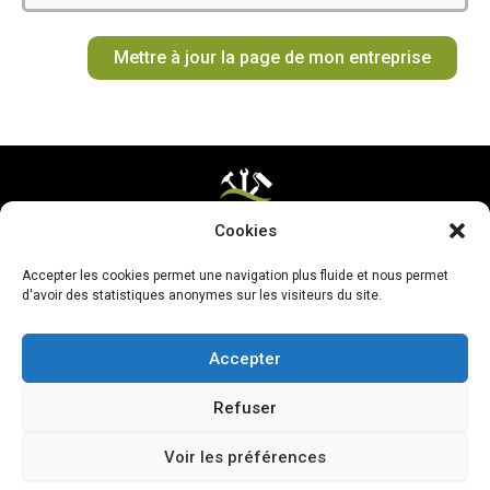
o
g
k
r
b
t
o
r
e
e
t
Mettre à jour la page de mon entreprise
k
a
s
e
m
t
r
Cookies
Mentions légales & CGV
Accepter les cookies permet une navigation plus fluide et nous permet
Mettre ma page à jour
d'avoir des statistiques anonymes sur les visiteurs du site.
Accepter
Refuser
Voir les préférences