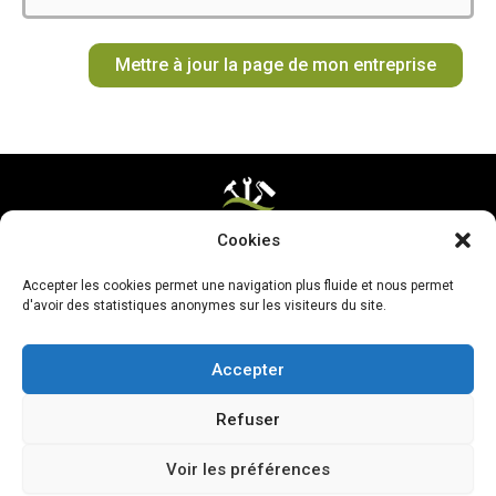
o
g
k
r
b
t
o
r
e
e
t
Mettre à jour la page de mon entreprise
k
a
s
e
m
t
r
Cookies
Mentions légales & CGV
Accepter les cookies permet une navigation plus fluide et nous permet
Mettre ma page à jour
d'avoir des statistiques anonymes sur les visiteurs du site.
Accepter
Refuser
Voir les préférences