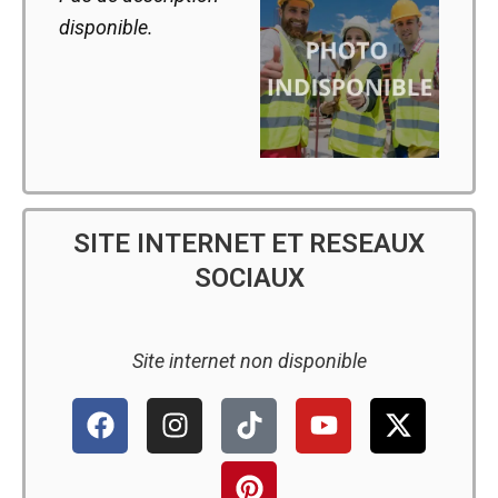
disponible.
SITE INTERNET ET RESEAUX
SOCIAUX
Site internet non disponible
F
I
T
P
Y
X
a
n
i
i
o
-
c
s
k
n
u
t
e
t
t
t
t
w