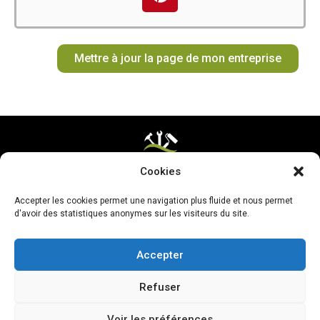
b
a
o
e
u
i
o
g
k
r
b
t
o
r
e
e
t
Mettre à jour la page de mon entreprise
k
a
s
e
m
t
r
Cookies
Mentions légales & CGV
Accepter les cookies permet une navigation plus fluide et nous permet
Mettre ma page à jour
d'avoir des statistiques anonymes sur les visiteurs du site.
Accepter
Refuser
Voir les préférences