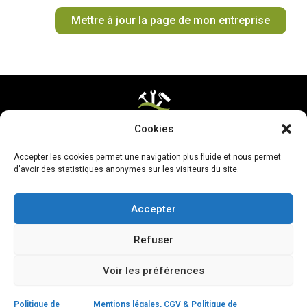
o
r
e
e
t
Mettre à jour la page de mon entreprise
k
a
s
e
m
t
r
Cookies
Mentions légales & CGV
Accepter les cookies permet une navigation plus fluide et nous permet
Mettre ma page à jour
d'avoir des statistiques anonymes sur les visiteurs du site.
Accepter
Refuser
Voir les préférences
Politique de
Mentions légales, CGV & Politique de