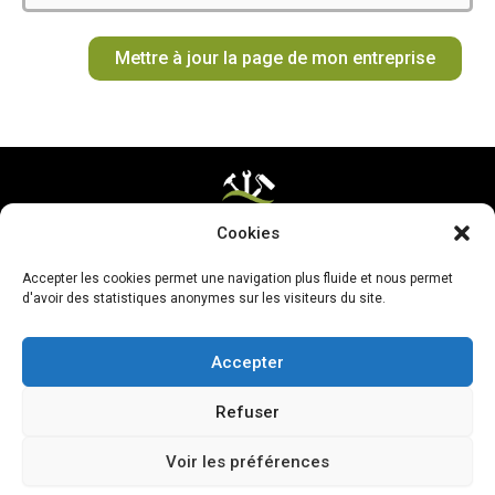
o
g
k
r
b
t
o
r
e
e
t
Mettre à jour la page de mon entreprise
k
a
s
e
m
t
r
Cookies
Mentions légales & CGV
Accepter les cookies permet une navigation plus fluide et nous permet
Mettre ma page à jour
d'avoir des statistiques anonymes sur les visiteurs du site.
Accepter
Refuser
Voir les préférences