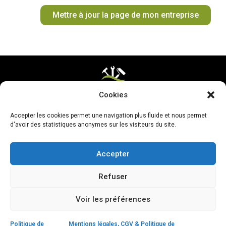
o
r
e
e
t
Mettre à jour la page de mon entreprise
k
a
s
e
m
t
r
Cookies
Mentions légales & CGV
Accepter les cookies permet une navigation plus fluide et nous permet
Mettre ma page à jour
d'avoir des statistiques anonymes sur les visiteurs du site.
Accepter
Refuser
Voir les préférences
Politique de
Mentions légales, CGV & Politique de