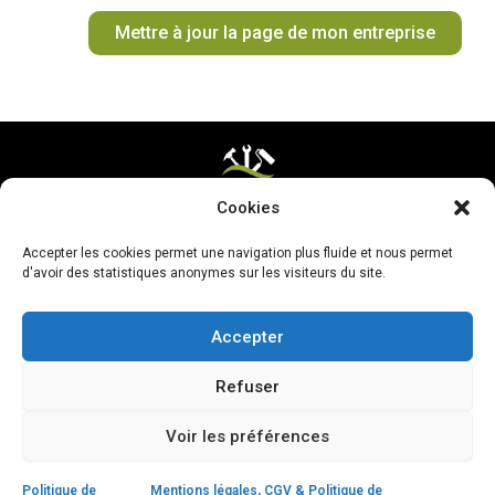
o
r
e
e
t
Mettre à jour la page de mon entreprise
k
a
s
e
m
t
r
Cookies
Mentions légales & CGV
Accepter les cookies permet une navigation plus fluide et nous permet
Mettre ma page à jour
d'avoir des statistiques anonymes sur les visiteurs du site.
Accepter
Refuser
Voir les préférences
Politique de
Mentions légales, CGV & Politique de